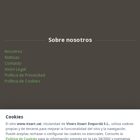
Sobre nosotros
Nosotros
Noticias
Contacto
Aviso Legal
Política de Privacidad
Política de Cookies
Cookies
Newsletter
El sitio
www.itxart.cat
, titularidad de
Vivers Itxart Empordà S.L.
, utiliza cookies
propias y de terceros para mejorar la funcionalidad del sitio y la navegación.
Puede aceptar, rechazar o configurar las cookies no esenciales. Consulte la
Esté al día con nuestras noticias.
Política de Cookies
para la información prevista en la Ley 34/2002 y normativa