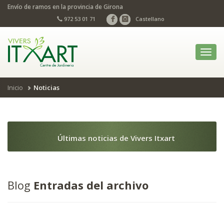
Envío de ramos en la provincia de Girona
972 53 01 71
Castellano
Toggl
navig
Inicio
Noticias
Últimas noticias de Vivers Itxart
Blog
Entradas del archivo